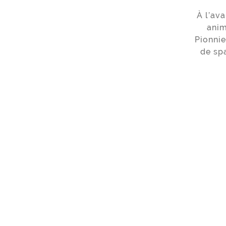
À l’av
anim
Pionnie
de spa