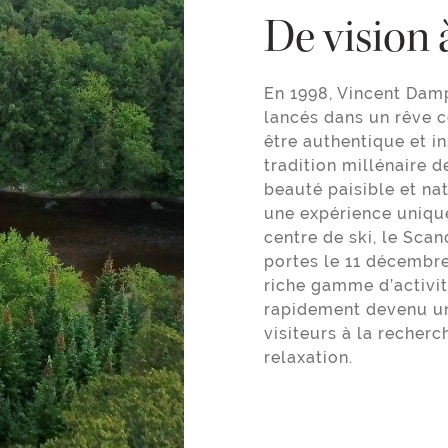
De vision à
En 1998, Vincent Dam
lancés dans un rêve c
être authentique et in
tradition millénaire 
beauté paisible et na
une expérience uniqu
centre de ski, le Sca
portes le 11 décembre
riche gamme d’activité
rapidement devenu un
visiteurs à la recher
relaxation.