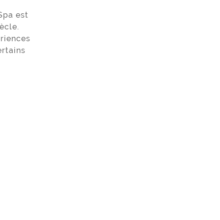
Spa est
ècle.
ériences
ertains