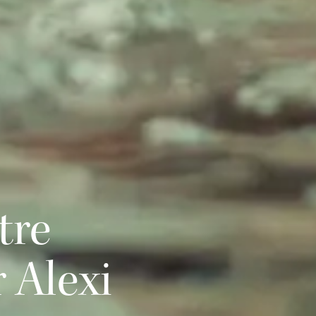
tre
 Alexi