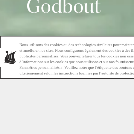
Godbout
Nous utilisons des cookies ou des technologies similaires pour maintenir
et améliorer nos sites. Nous configurons également des cookies à des fi
publicités personnalisés. Vous pouvez refuser tous les cookies non essen
d’informations sur les cookies que nous utilisons et sur nos fournisseurs
Paramètres personnalisés ». Veuillez noter que l’étiquette des boutons 
Très populaire auprès des athlètes en réadapta
ultérieurement selon les instructions fournies par l’autorité de protec
l’hydrothérapie revitalise le corps, réduit les t
stimule la circulation et a un effet bénéfique sur
poumons, l’estomac et le système endocrinien
est fier de soutenir les athlètes locaux afin qu’il
l’hydrothérapie dans leur quotidien et dans le
d’entraînement.