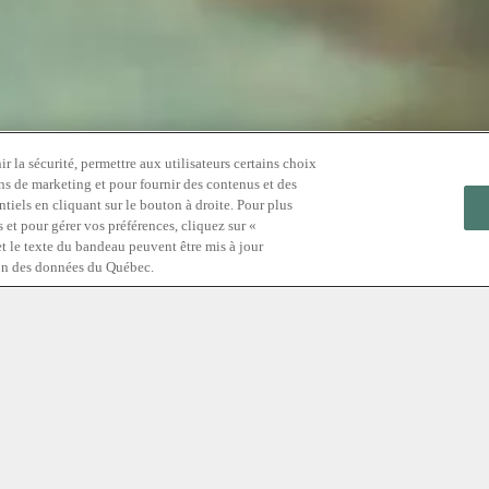
 la sécurité, permettre aux utilisateurs certains choix
ns de marketing et pour fournir des contenus et des
tiels en cliquant sur le bouton à droite. Pour plus
 et pour gérer vos préférences, cliquez sur «
et le texte du bandeau peuvent être mis à jour
tion physique,
tion des données du Québec.
ensions musculaires,
 le cœur, les
. Le Scandinave Spa
s intègrent
urs programmes