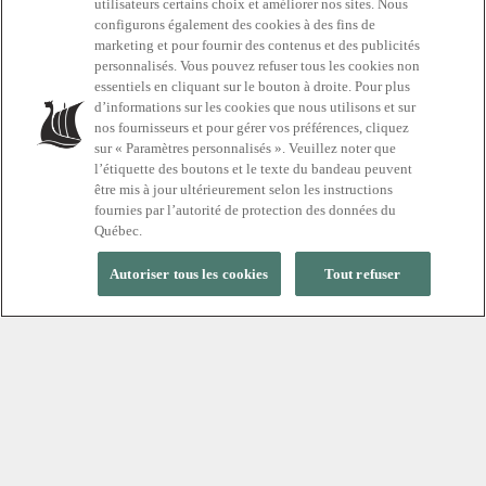
utilisateurs certains choix et améliorer nos sites. Nous
configurons également des cookies à des fins de
Tout ce qu'il faut
marketing et pour fournir des contenus et des publicités
personnalisés. Vous pouvez refuser tous les cookies non
savoir
essentiels en cliquant sur le bouton à droite. Pour plus
d’informations sur les cookies que nous utilisons et sur
nos fournisseurs et pour gérer vos préférences, cliquez
sur « Paramètres personnalisés ». Veuillez noter que
Invité.es d'âge mineur
l’étiquette des boutons et le texte du bandeau peuvent
être mis à jour ultérieurement selon les instructions
fournies par l’autorité de protection des données du
Québec.
Autoriser tous les cookies
Tout refuser
Nous croyons qu’il est essentiel d’inculquer aux
jeunes générations une routine de bien-être et de
déconnexion dans notre société hyperconnectée.
Désormais, les personnes de 14 ans et plus auront
accès aux installations du Scandinave Spa*. Explorer